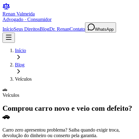
Renan Valmeida
Advogado · Consumidor
Início
Seus Direitos
Blog
Dr. Renan
Contato
WhatsApp
Início
Blog
Veículos
🚗
Veículos
Comprou carro novo e veio com defeito?
🚗
Carro zero apresentou problema? Saiba quando exigir troca,
devolução do dinheiro ou conserto pela garantia.