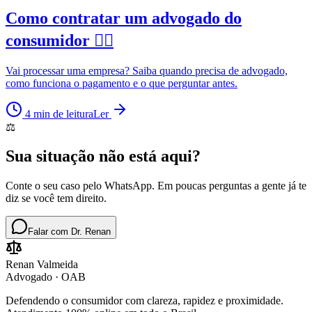
Como contratar um advogado do
consumidor 👨‍⚖️
Vai processar uma empresa? Saiba quando precisa de advogado,
como funciona o pagamento e o que perguntar antes.
4
min de leitura
Ler
⚖️
Sua situação não está aqui?
Conte o seu caso pelo WhatsApp. Em poucas perguntas a gente já te
diz se você tem direito.
Falar com Dr. Renan
Renan Valmeida
Advogado · OAB
Defendendo o consumidor com clareza, rapidez e proximidade.