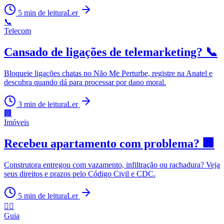
5
min de leitura
Ler
📞
Telecom
Cansado de ligações de telemarketing? 📞
Bloqueie ligações chatas no Não Me Perturbe, registre na Anatel e
descubra quando dá para processar por dano moral.
3
min de leitura
Ler
🏢
Imóveis
Recebeu apartamento com problema? 🏢
Construtora entregou com vazamento, infiltração ou rachadura? Veja
seus direitos e prazos pelo Código Civil e CDC.
5
min de leitura
Ler
👨‍⚖️
Guia