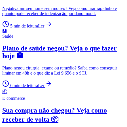
Negativaram seu nome sem motivo? Veja como tirar rapidinho e
quanto pode receber de indenização por dano moral.
5
min de leitura
Ler
🏥
Saúde
Plano de saúde negou? Veja o que fazer
hoje 🏥
Plano negou cirurgia, exame ou remédio? Saiba como conseguir
liminar em 48h e o que diz a Lei 9.656 e o STJ.
6
min de leitura
Ler
📦
E-commerce
Sua compra não chegou? Veja como
receber de volta 📦