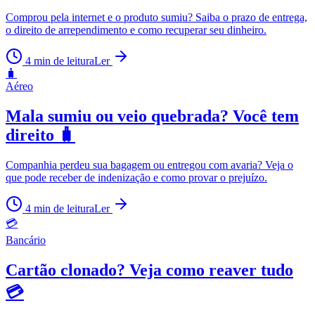
Comprou pela internet e o produto sumiu? Saiba o prazo de entrega,
o direito de arrependimento e como recuperar seu dinheiro.
4
min de leitura
Ler
🧳
Aéreo
Mala sumiu ou veio quebrada? Você tem
direito 🧳
Companhia perdeu sua bagagem ou entregou com avaria? Veja o
que pode receber de indenização e como provar o prejuízo.
4
min de leitura
Ler
💳
Bancário
Cartão clonado? Veja como reaver tudo
💳