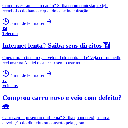
Compras estranhas no cartão? Saiba como contestar, exigir
reembolso do banco e quando cabe indenização.
5
min de leitura
Ler
📶
Telecom
Internet lenta? Saiba seus direitos 📶
Operadora não entrega a velocidade contratada? Veja como medir,
reclamar na Anatel e cancelar sem pagar multa.
4
min de leitura
Ler
🚗
Veículos
Comprou carro novo e veio com defeito?
🚗
Carro zero apresentou problema? Saiba quando exigir troca,
devolução do dinheiro ou conserto pela garantia.