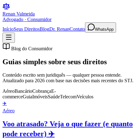
Renan Valmeida
Advogado · Consumidor
Início
Seus Direitos
Blog
Dr. Renan
Contato
WhatsApp
Blog do Consumidor
Guias simples sobre
seus direitos
Conteúdo escrito sem juridiquês — qualquer pessoa entende.
Atualizado para 2026 com base nas decisões mais recentes do STJ.
Aéreo
Bancário
Cobrança
E-
commerce
Guia
Imóveis
Saúde
Telecom
Veículos
✈️
Aéreo
Voo atrasado? Veja o que fazer (e quanto
pode receber) ✈️